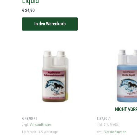
Liquid
€
24,90
In den Warenkorb
NICHT VOR
€
43,90
/
l
€
27,95
/
l
zzgl.
Versandkosten
inkl. 7 % MwSt.
Lieferzeit:
3-5 Werktage
zzgl.
Versandkosten