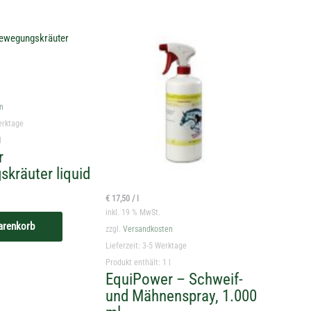
n
erktage
l
r
kräuter liquid
€
17,50
/
l
inkl. 19 % MwSt.
arenkorb
zzgl.
Versandkosten
Lieferzeit:
3-5 Werktage
Produkt enthält: 1
l
EquiPower – Schweif-
und Mähnenspray, 1.000