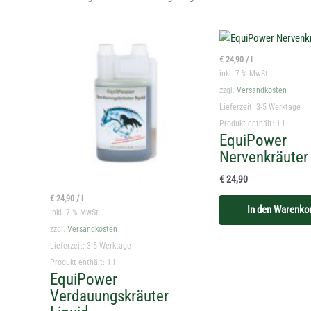
€
24,90
/
l
inkl. 7 % MwSt.
zzgl.
Versandkosten
Lieferzeit:
3-5 Werktage
Produkt enthält: 1
l
EquiPower
Nervenkräuter 
€
24,90
€
24,90
/
l
In den Warenko
inkl. 7 % MwSt.
zzgl.
Versandkosten
Lieferzeit:
3-5 Werktage
Produkt enthält: 1
l
EquiPower
Verdauungskräuter