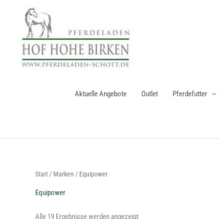
Zum
Inhalt
springen
Aktuelle Angebote
Outlet
Pferdefutter
Nach
Start
/
Marken
/ Equipower
Aktualität
sortiert
Equipower
Alle 19 Ergebnisse werden angezeigt