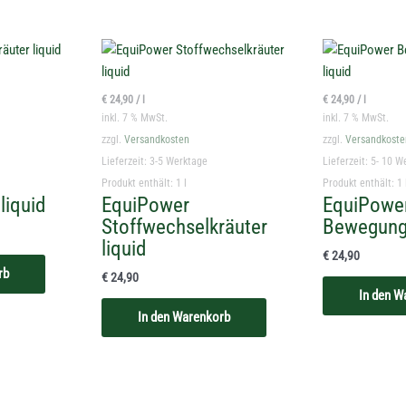
€
24,90
/
l
€
24,90
/
l
inkl. 7 % MwSt.
inkl. 7 % MwSt.
zzgl.
Versandkosten
zzgl.
Versandkoste
Lieferzeit:
3-5 Werktage
Lieferzeit:
5- 10 W
Produkt enthält: 1
l
Produkt enthält: 1
liquid
EquiPower
EquiPowe
Stoffwechselkräuter
Bewegungs
liquid
€
24,90
rb
€
24,90
In den W
In den Warenkorb