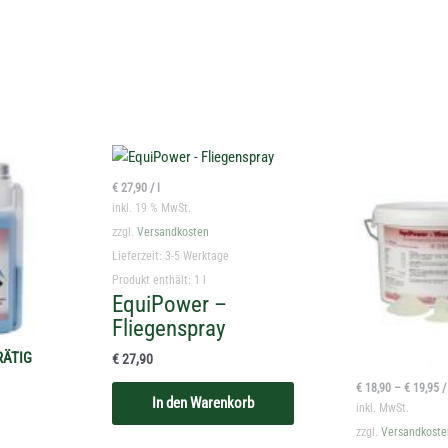
€
27,90
/
l
inkl. 19 % MwSt.
zzgl.
Versandkosten
Lieferzeit:
3-5 Werktage
Produkt enthält: 1
l
EquiPower –
Fliegenspray
RÄTIG
€
27,90
€
18,90
–
€
19,95
In den Warenkorb
inkl. MwSt.
zzgl.
Versandkoste