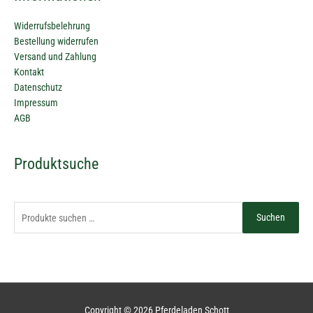
Widerrufsbelehrung
Bestellung widerrufen
Versand und Zahlung
Kontakt
Datenschutz
Impressum
AGB
Suchen
Produktsuche
nach:
Suchen
Copyright © 2026
Pferdeladen Schott