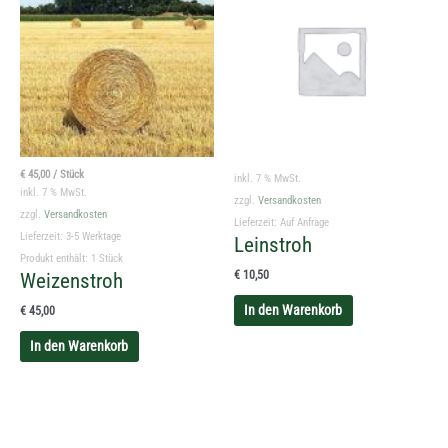
€
45,00
/
Stück
inkl. 7 % MwSt.
inkl. 7 % MwSt.
zzgl.
Versandkosten
zzgl.
Versandkosten
Lieferzeit:
Auf Anfrage
Lieferzeit:
3-5 Werktage
Leinstroh
Produkt enthält: 1
Stück
€
10,50
Weizenstroh
In den Warenkorb
€
45,00
In den Warenkorb