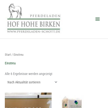
Zum
Haup
Inhalt
springen
Nach
Start
/ Einstreu
Aktualität
sortiert
Einstreu
Alle 6 Ergebnisse werden angezeigt
Dieses
Dieses
Produkt
Produkt
weist
weist