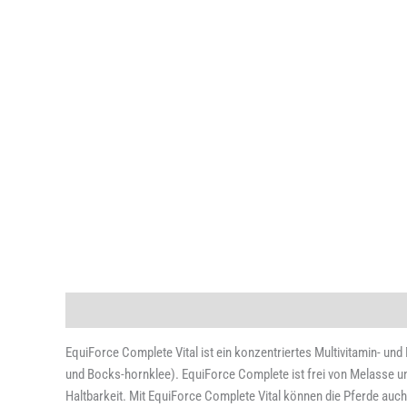
Beschreibung
Zusätzliche Information
EquiForce Complete Vital ist ein
kon
zentriertes Multivitamin- und
und Bocks-
hornklee). EquiForce Complete
ist frei von Melasse u
Haltbarkeit.
Mit EquiForce Complete Vital können die Pferde
auch