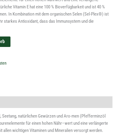
ürliche Vitamin E hat eine 100 % Bioverfügbarkeit und ist 40 %
rmen. In Kombination mit dem organischen Selen (Sel-Plex®) ist
sehr starkes Antioxidant, dass das Immunsystem und die
orb
sten
, Seetang,
natürlichen Gewürzen und Aro-
men (Pfeffer
minzöl
Spuren
elemente für einen hohen Nähr
–
wert und eine verlängerte
t allen wichtigen
Vitaminen und Mineralien versorgt werden.