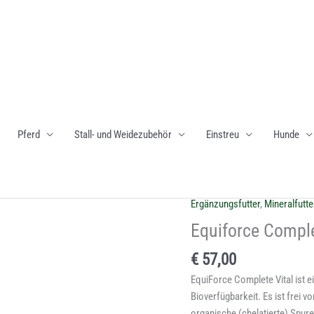
Pferd
Stall- und Weidezubehör
Einstreu
Hunde
Ergänzungsfutter
,
Mineralfutte
Equiforce
Complete
Equiforce Compl
Menge
€
57,00
EquiForce Complete Vital ist e
Bioverfügbarkeit. Es ist frei 
organische (chelatierte) Spur