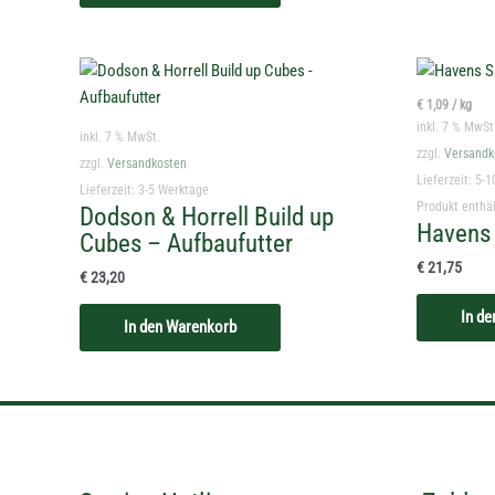
€
1,09
/
kg
inkl. 7 % MwSt
inkl. 7 % MwSt.
zzgl.
Versandk
zzgl.
Versandkosten
Lieferzeit:
5-1
Lieferzeit:
3-5 Werktage
Produkt enthä
Dodson & Horrell Build up
Havens 
Cubes – Aufbaufutter
€
21,75
€
23,20
In d
In den Warenkorb