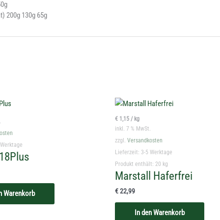
50g
at) 200g 130g 65g
g
€
1,15
/
kg
.
inkl. 7 % MwSt.
osten
zzgl.
Versandkosten
 Werktage
Lieferzeit:
3-5 Werktage
18Plus
Produkt enthält: 20
kg
Marstall Haferfrei
€
22,99
en Warenkorb
In den Warenkorb