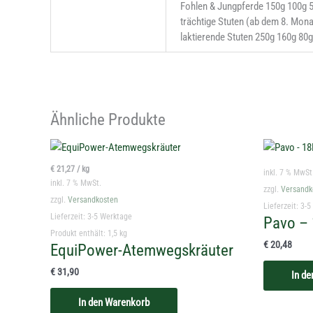
Fohlen & Jungpferde 150g 100g 
trächtige Stuten (ab dem 8. Mon
laktierende Stuten 250g 160g 80
Ähnliche Produkte
€
21,27
/
kg
inkl. 7 % MwSt
inkl. 7 % MwSt.
zzgl.
Versandk
zzgl.
Versandkosten
Lieferzeit:
3-5
Lieferzeit:
3-5 Werktage
Pavo – 
Produkt enthält: 1,5
kg
€
20,48
EquiPower-Atemwegskräuter
€
31,90
In d
In den Warenkorb