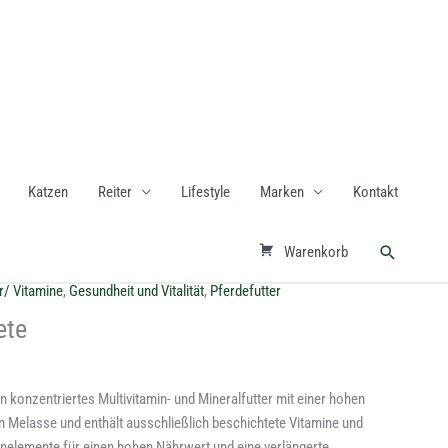
Katzen
Reiter
Lifestyle
Marken
Kontakt
Suchen
Warenkorb
r/ Vitamine
,
Gesundheit und Vitalität
,
Pferdefutter
ete
in konzentriertes Multivitamin- und Mineralfutter mit einer hohen
von Melasse und enthält ausschließlich beschichtete Vitamine und
enelemente für einen hohen Nährwert und eine verlängerte