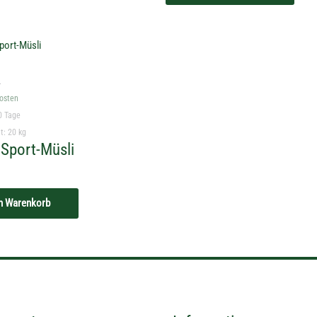
.
osten
0 Tage
lt: 20
kg
Sport-Müsli
en Warenkorb