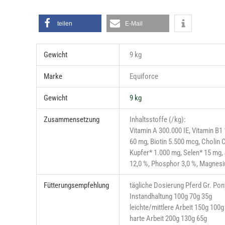
teilen
E-Mail
Gewicht
9 kg
Marke
Equiforce
Gewicht
9 kg
Zusammensetzung
Inhaltsstoffe (/kg):
Vitamin A 300.000 IE, Vitamin B1
60 mg, Biotin 5.500 mcg, Cholin
Kupfer* 1.000 mg, Selen* 15 mg, 
12,0 %, Phosphor 3,0 %, Magnesi
Fütterungsempfehlung
tägliche Dosierung Pferd Gr. Pon
Instandhaltung 100g 70g 35g
leichte/mittlere Arbeit 150g 100g
harte Arbeit 200g 130g 65g