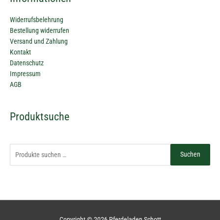
Widerrufsbelehrung
Bestellung widerrufen
Versand und Zahlung
Kontakt
Datenschutz
Impressum
AGB
Suchen
Produktsuche
nach:
Suchen
Copyright © 2026
Pferdeladen Schott