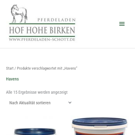
Zum
Haup
Inhalt
springen
Nach
Start
/ Produkte verschlagwortet mit „Havens“
Aktualität
sortiert
Havens
Alle 15 Ergebnisse werden angezeigt
Dieses
Dieses
Produkt
Produkt
weist
weist