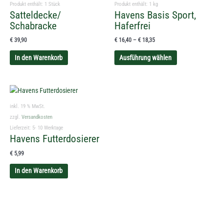
werden
Produkt enthält: 1
Stück
Produkt enthält: 1
kg
Satteldecke/
Havens Basis Sport,
Schabracke
Haferfrei
€
39,90
€
16,40
–
€
18,35
In den Warenkorb
Ausführung wählen
inkl. 19 % MwSt.
zzgl.
Versandkosten
Lieferzeit:
5- 10 Werktage
Havens Futterdosierer
€
5,99
In den Warenkorb