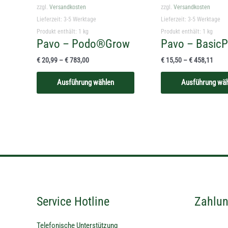
mehrere
zzgl.
Versandkosten
zzgl.
Versandkosten
Varianten
Lieferzeit:
3-5 Werktage
Lieferzeit:
3-5 Werktage
auf.
Produkt enthält: 1
kg
Produkt enthält: 1
kg
Pavo – Podo®Grow
Die
Pavo – BasicP
Optionen
€
20,99
–
€
783,00
€
15,50
–
€
458,11
können
auf
Ausführung wählen
Ausführung wä
der
Produktseite
gewählt
werden
Service Hotline
Zahlun
Telefonische Unterstützung