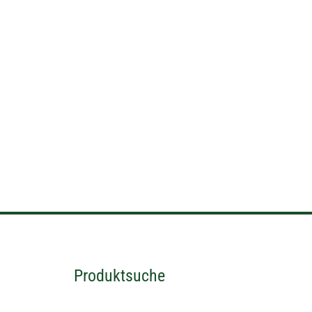
Suchen
Produktsuche
nach: