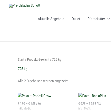
Zum
Inhalt
springen
Aktuelle Angebote
Outlet
Pferdefutter
Nach
Start
/ Produkt Gewicht / 725 kg
Aktualität
sortiert
725 kg
Alle 2 Ergebnisse werden angezeigt
Dieses
Produkt
€
1,05
–
€
1,08
/
kg
€
0,78
–
€
0,63
/
kg
weist
inkl. MwSt.
inkl. MwSt.