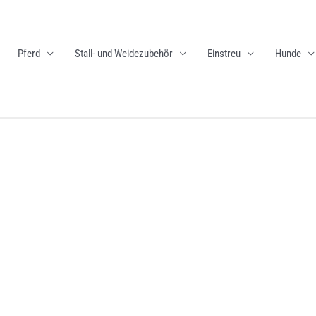
Pferd
Stall- und Weidezubehör
Einstreu
Hunde
Dieses
Produkt
weist