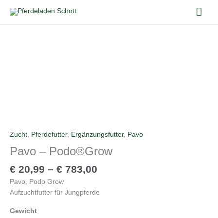
Zum
Hau
Inhalt
springen
Pavo
–
Podo®Grow
Menge
Zucht
,
Pferdefutter
,
Ergänzungsfutter
,
Pavo
Pavo – Podo®Grow
€
20,99
–
€
783,00
Pavo, Podo Grow
Aufzuchtfutter für Jungpferde
Gewicht