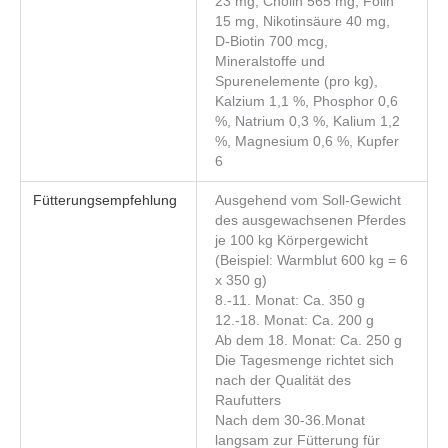
23 mg, Cholin 565 mg, Folin
15 mg, Nikotinsäure 40 mg,
D-Biotin 700 mcg,
Mineralstoffe und
Spurenelemente (pro kg),
Kalzium 1,1 %, Phosphor 0,6
%, Natrium 0,3 %, Kalium 1,2
%, Magnesium 0,6 %, Kupfer
6
Fütterungsempfehlung
Ausgehend vom Soll-Gewicht
des ausgewachsenen Pferdes
je 100 kg Körpergewicht
(Beispiel: Warmblut 600 kg = 6
x 350 g)
8.-11. Monat: Ca. 350 g
12.-18. Monat: Ca. 200 g
Ab dem 18. Monat: Ca. 250 g
Die Tagesmenge richtet sich
nach der Qualität des
Raufutters
Nach dem 30-36.Monat
langsam zur Fütterung für