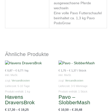
ausgewachsene Pferde
wechseln
Eine volle Pavo Futterschaufel
beinhaltet ca. 1,3 kg Pavo
PodoGrow
Ähnliche Produkte
Dieses
Dieses
Produkt
Produkt
€
0,87
–
€
0,77
/
kg
€
1,75
–
€
1,37
/
Stück
weist
weist
inkl. MwSt.
inkl. MwSt.
mehrere
mehrere
zzgl.
Versandkosten
zzgl.
Versandkosten
Varianten
Variante
Lieferzeit:
5-10 Tage
Lieferzeit:
3-5 Werktage
auf.
auf.
Produkt enthält: 1
kg
Produkt enthält: 1
Stück
Havens
Pavo –
Die
Die
DraversBrok
SlobberMash
Optionen
Optionen
können
können
€
17,30
–
€
19,25
€
10,50
–
€
20,48