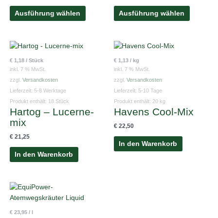
auf
auf
der
der
Ausführung wählen
Ausführung wählen
Produktseite
Produktse
gewählt
gewählt
werden
werden
€
1,18
/
Stück
€
1,13
/
kg
inkl. 7 % MwSt.
inkl. 7 % MwSt.
zzgl.
Versandkosten
zzgl.
Versandkosten
Lieferzeit:
5-8 Werktage
Lieferzeit:
5-10 Tage
Produkt enthält: 18
Stück
Produkt enthält: 20
kg
Hartog – Lucerne-
Havens Cool-Mix
mix
€
22,50
€
21,25
In den Warenkorb
In den Warenkorb
€
23,95
/
l