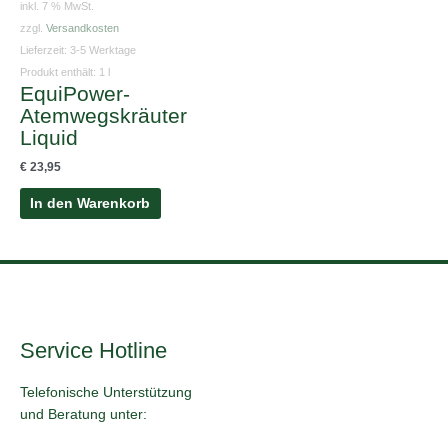
inkl. 7 % MwSt.
zzgl.
Versandkosten
Lieferzeit:
3-5 Werktage
Produkt enthält: 1
l
EquiPower-
Atemwegskräuter
Liquid
€
23,95
In den Warenkorb
Service Hotline
Telefonische Unterstützung
und Beratung unter: