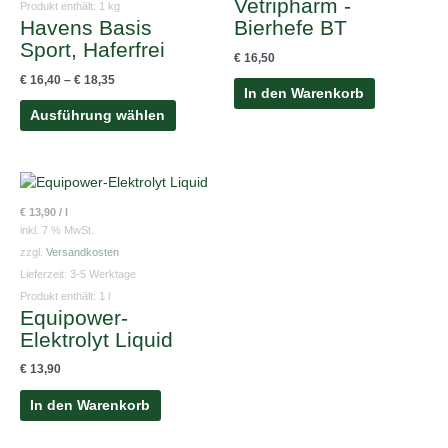
Vetripharm -
Die
Produkt enthält: 1
kg
Havens Basis
Bierhefe BT
Optionen
Sport, Haferfrei
können
€
16,50
auf
€
16,40
–
€
18,35
der
In den Warenkorb
Produktseite
Ausführung wählen
gewählt
werden
€
13,90
/
l
inkl. 7 % MwSt.
zzgl.
Versandkosten
Lieferzeit:
3-5 Werktage
Produkt enthält: 1
l
Equipower-
Elektrolyt Liquid
€
13,90
In den Warenkorb