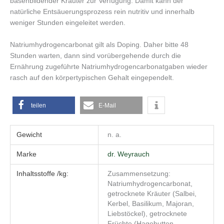
basenbildender Kräuter zur Verfügung. Damit kann der
natürliche Entsäuerungsprozess rein nutritiv und innerhalb
weniger Stunden eingeleitet werden.
Natriumhydrogencarbonat gilt als Doping. Daher bitte 48
Stunden warten, dann sind vorübergehende durch die
Ernährung zugeführte Natriumhydrogencarbonatgaben wieder
rasch auf den körpertypischen Gehalt eingependelt.
teilen
E-Mail
Gewicht
n. a.
Marke
dr. Weyrauch
Inhaltsstoffe /kg:
Zusammensetzung:
Natriumhydrogencarbonat,
getrocknete Kräuter (Salbei,
Kerbel, Basilikum, Majoran,
Liebstöckel), getrocknete
Früchte (Hagebutten,