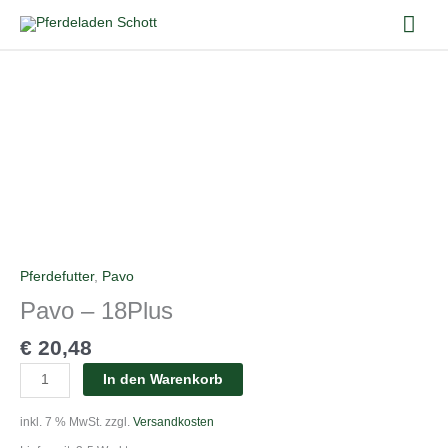
Zum
Hau
Inhalt
springen
Pavo
-
18Plus
Menge
Pferdefutter
,
Pavo
Pavo – 18Plus
€
20,48
In den Warenkorb
inkl. 7 % MwSt.
zzgl.
Versandkosten