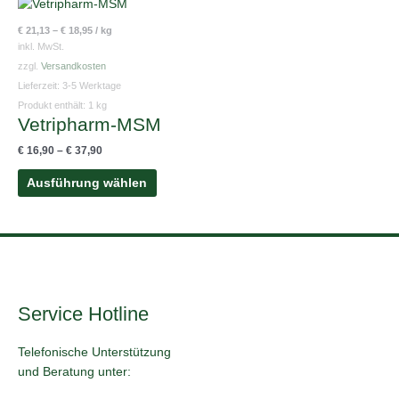
Dieses
Produkt
€
21,13
–
€
18,95
/
kg
weist
inkl. MwSt.
mehrere
zzgl.
Versandkosten
Varianten
Lieferzeit:
3-5 Werktage
auf.
Produkt enthält: 1
kg
Vetripharm-MSM
Die
Optionen
€
16,90
–
€
37,90
können
auf
Ausführung wählen
der
Produktseite
gewählt
werden
Service Hotline
Telefonische Unterstützung
und Beratung unter: