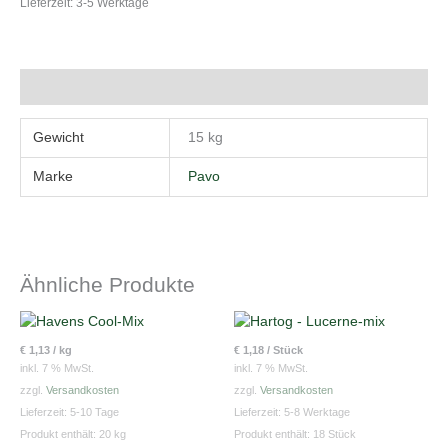
Lieferzeit:
3-5 Werktage
Zusätzliche Information
Gewicht
15 kg
Marke
Pavo
Ähnliche Produkte
€
1,13
/
kg
€
1,18
/
Stück
inkl. 7 % MwSt.
inkl. 7 % MwSt.
zzgl.
Versandkosten
zzgl.
Versandkosten
Lieferzeit:
5-10 Tage
Lieferzeit:
5-8 Werktage
Produkt enthält: 20
kg
Produkt enthält: 18
Stück