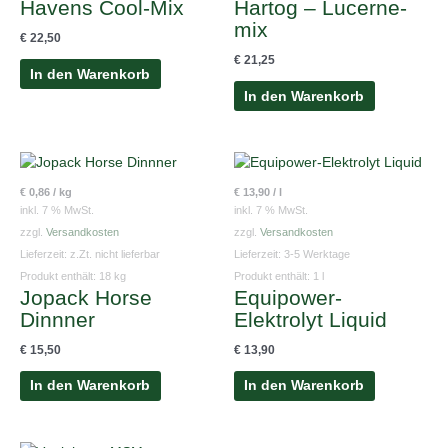
Havens Cool-Mix
Hartog – Lucerne-
mix
€
22,50
€
21,25
In den Warenkorb
In den Warenkorb
€
0,86
/
kg
€
13,90
/
l
inkl. 7 % MwSt.
inkl. 7 % MwSt.
zzgl.
Versandkosten
zzgl.
Versandkosten
Lieferzeit:
z.Zt. nicht lieferbar
Lieferzeit:
3-5 Werktage
Produkt enthält: 18
kg
Produkt enthält: 1
l
Jopack Horse
Equipower-
Dinnner
Elektrolyt Liquid
€
15,50
€
13,90
In den Warenkorb
In den Warenkorb