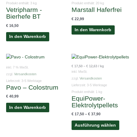
Produkt enthält: 3
kg
Produkt enthält: 20
kg
Vetripharm -
Marstall Haferfrei
Bierhefe BT
€
22,99
€
16,50
In den Warenkorb
In den Warenkorb
Dieses
Produkt
€
17,50
–
€
12,63
/
kg
inkl. 7 % MwSt.
weist
inkl. MwSt.
zzgl.
Versandkosten
mehrere
zzgl.
Versandkosten
Lieferzeit:
3-5 Werktage
Variante
Lieferzeit:
3-5 Werktage
Pavo – Colostrum
auf.
Produkt enthält: 1
kg
€
40,99
EquiPower-
Die
Elektrolytpellets
Optionen
In den Warenkorb
können
€
17,50
–
€
37,90
auf
der
Ausführung wählen
Produktse