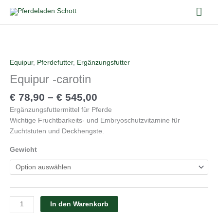
Zum
Hau
Inhalt
springen
Equipur
-
carotin
Menge
Equipur
,
Pferdefutter
,
Ergänzungsfutter
Equipur -carotin
€
78,90
–
€
545,00
Ergänzungsfuttermittel für Pferde
Wichtige Fruchtbarkeits- und Embryoschutzvitamine für
Zuchtstuten und Deckhengste.
Gewicht
In den Warenkorb