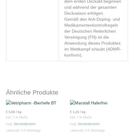
dem ersten Deckakt beginnen
und während der gesamten
Decksaison erfolgen.
Gemäß den Anti-Doping- und
Medikamentenkontrollregeln
der Deutschen Reiterlichen
Vereinigung (FN) ist die
Anwendung dieses Produktes
im Wettkampf erlaubt (ADMR-
konform).
Ähnliche Produkte
€
5,50
/
kg
€
1,15
/
kg
inkl. 7 % MwSt.
inkl. 7 % MwSt.
zzgl.
Versandkosten
zzgl.
Versandkosten
Lieferzeit:
3-5 Werktage
Lieferzeit:
3-5 Werktage