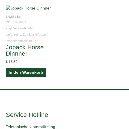
gewählt
werden
€
0,86
/
kg
inkl. 7 % MwSt.
zzgl.
Versandkosten
Lieferzeit:
z.Zt. nicht lieferbar
Produkt enthält: 18
kg
Jopack Horse
Dinnner
€
15,50
In den Warenkorb
Service Hotline
Telefonische Unterstützung