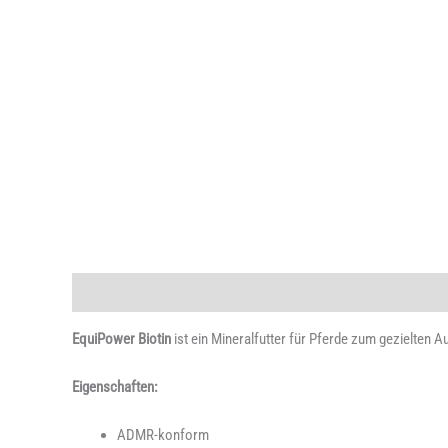
Beschreibung
Zusätzliche Information
Produktsicherheit
EquiPower Biotin
ist ein Mineralfutter für Pferde zum gezielten A
Eigenschaften:
ADMR-konform