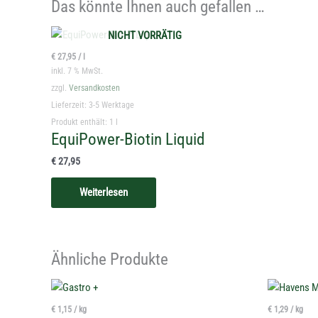
Das könnte Ihnen auch gefallen …
NICHT VORRÄTIG
€
27,95
/
l
inkl. 7 % MwSt.
zzgl.
Versandkosten
Lieferzeit:
3-5 Werktage
Produkt enthält: 1
l
EquiPower-Biotin Liquid
€
27,95
Weiterlesen
Ähnliche Produkte
€
1,15
/
kg
€
1,29
/
kg