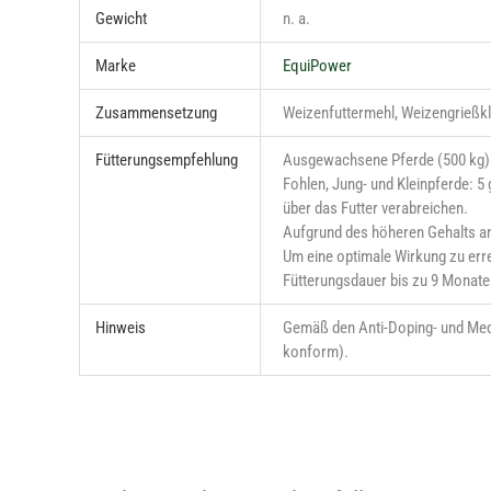
Gewicht
n. a.
Marke
EquiPower
Zusammensetzung
Weizenfuttermehl, Weizengrießkle
Fütterungsempfehlung
Ausgewachsene Pferde (500 kg):
Fohlen, Jung- und Kleinpferde: 5 
über das Futter verabreichen.
Aufgrund des höheren Gehalts an
Um eine optimale Wirkung zu erre
Fütterungsdauer bis zu 9 Monate
Hinweis
Gemäß den Anti-Doping- und Medi
konform).