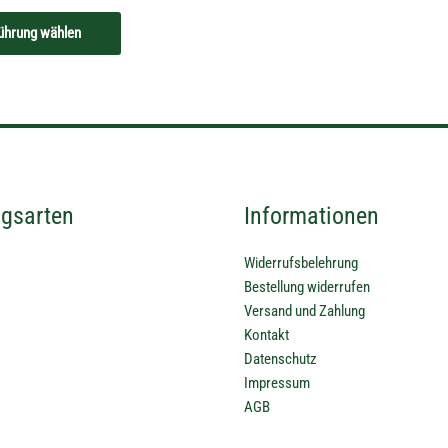
können
auf
ührung wählen
der
Produktseite
gewählt
werden
gsarten
Informationen
Widerrufsbelehrung
Bestellung widerrufen
Versand und Zahlung
Kontakt
Datenschutz
Impressum
AGB