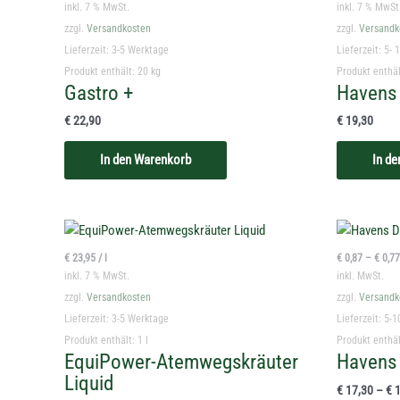
inkl. 7 % MwSt.
inkl. 7 % MwSt
zzgl.
Versandkosten
zzgl.
Versandk
Lieferzeit:
3-5 Werktage
Lieferzeit:
5- 
Produkt enthält: 20
kg
Produkt enthä
Gastro +
Havens
€
22,90
€
19,30
In den Warenkorb
In d
€
23,95
/
l
€
0,87
–
€
0,77
inkl. 7 % MwSt.
inkl. MwSt.
zzgl.
Versandkosten
zzgl.
Versandk
Lieferzeit:
3-5 Werktage
Lieferzeit:
5-1
Produkt enthält: 1
l
Produkt enthäl
EquiPower-Atemwegskräuter
Havens
Liquid
€
17,30
–
€
1