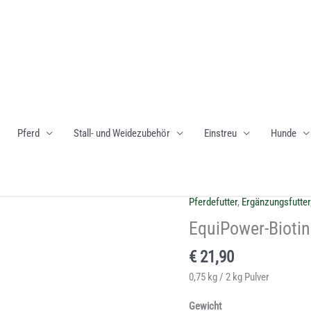
Pferd
Stall- und Weidezubehör
Einstreu
Hunde
Pferdefutter
,
Ergänzungsfutter
EquiPower-
Biotin
EquiPower-Biotin
Menge
€
21,90
0,75 kg / 2 kg Pulver
Gewicht