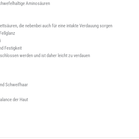
 schwefelhaltige Aminosäuren
 Fettsäuren, die nebenbei auch für eine intakte Verdauung sorgen
Fellglanz
i
d Festigkeit
schlossen werden und ist daher leicht zu verdauen
und Schweifhaar
alance der Haut