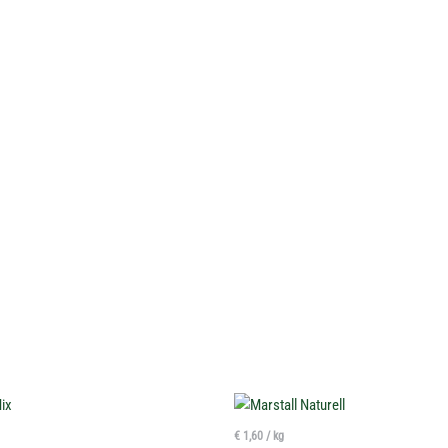
€
1,60
/
kg