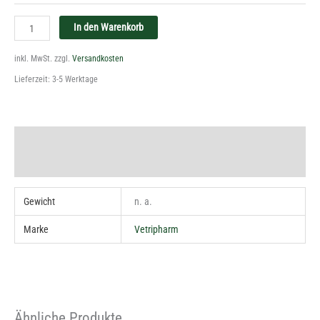
In den Warenkorb
inkl. MwSt.
zzgl.
Versandkosten
Lieferzeit:
3-5 Werktage
Zusätzliche Information
Produktsicherheit
Gewicht
n. a.
Marke
Vetripharm
Ähnliche Produkte