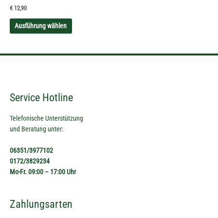
€
12,90
Die
Optionen
Ausführung wählen
können
auf
der
Produktseite
gewählt
werden
Service Hotline
Telefonische Unterstützung
und Beratung unter:
06351/3977102
0172/3829234
Mo-Fr. 09:00 – 17:00 Uhr
Zahlungsarten