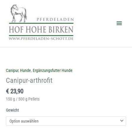
Zum
Haup
Inhalt
springen
Canipur-
arthrofit
Menge
Canipur
,
Hunde
,
Ergänzungsfutter Hunde
Canipur-arthrofit
€
23,90
150 g / 500 g Pellets
Gewicht