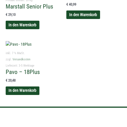
Produkt enthält: 20
kg
€
40,99
Marstall Senior Plus
In den Warenkorb
€
29,10
In den Warenkorb
inkl. 7 % MwSt.
zzgl.
Versandkosten
Lieferzeit:
3-5 Werktage
Pavo – 18Plus
€
20,48
In den Warenkorb