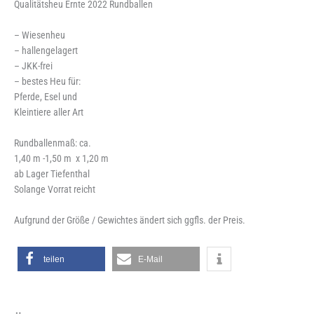
Qualitätsheu Ernte 2022 Rundballen
– Wiesenheu
– hallengelagert
– JKK-frei
– bestes Heu für:
Pferde, Esel und
Kleintiere aller Art
Rundballenmaß: ca.
1,40 m -1,50 m x 1,20 m
ab Lager Tiefenthal
Solange Vorrat reicht
Aufgrund der Größe / Gewichtes ändert sich ggfls. der Preis.
teilen
E-Mail