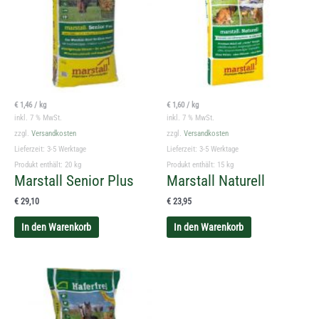
€
1,46
/
kg
€
1,60
/
kg
inkl. 7 % MwSt.
inkl. 7 % MwSt.
zzgl.
Versandkosten
zzgl.
Versandkosten
Lieferzeit:
3-5 Werktage
Lieferzeit:
3-5 Werktage
Produkt enthält: 20
kg
Produkt enthält: 15
kg
Marstall Senior Plus
Marstall Naturell
€
29,10
€
23,95
In den Warenkorb
In den Warenkorb