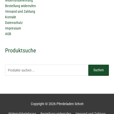
Widerrufsbelehrung
Bestellung widerrufen
Versand und Zahlung
Kontakt
Datenschutz
Impressum
AGB
Suchen
Produktsuche
nach:
Suchen
Copyright © 2026
Pferdeladen Schott
Widerrufsbelehrung
Bestellung widerrufen
Versand und Zahlung