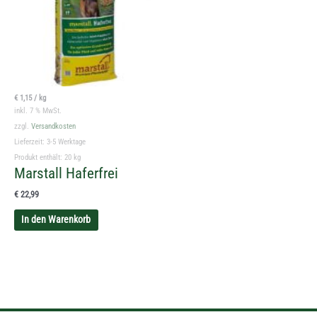
€
1,15
/
kg
inkl. 7 % MwSt.
zzgl.
Versandkosten
Lieferzeit:
3-5 Werktage
Produkt enthält: 20
kg
Marstall Haferfrei
€
22,99
In den Warenkorb