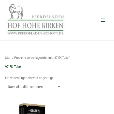
Zum
Haup
Inhalt
springen
Start
/ Produkte verschlagwortet mit „97 EK Tube“
97 EK Tube
Einzelnes Ergebnis wird angezeigt