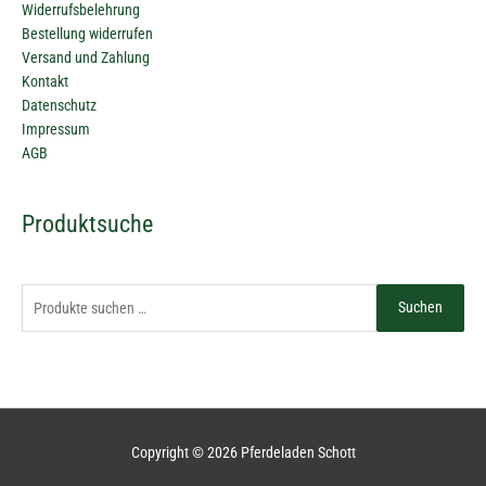
Widerrufsbelehrung
Bestellung widerrufen
Versand und Zahlung
Kontakt
Datenschutz
Impressum
AGB
Suchen
Produktsuche
nach:
Suchen
Copyright © 2026
Pferdeladen Schott