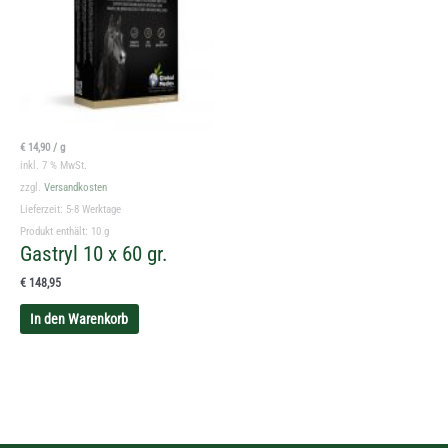
€
14,90
/
g
inkl. 7 % MwSt.
zzgl.
Versandkosten
Lieferzeit:
5-8 Werktage
Produkt enthält: 10
g
Gastryl 10 x 60 gr.
€
148,95
In den Warenkorb