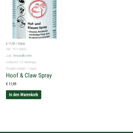
€
11,99
/
Stück
inkl. 19 % MwSt.
zzgl.
Versandkosten
Lieferzeit:
3-5 Werktage
Produkt enthält: 1
Stück
Hoof & Claw Spray
€
11,99
In den Warenkorb