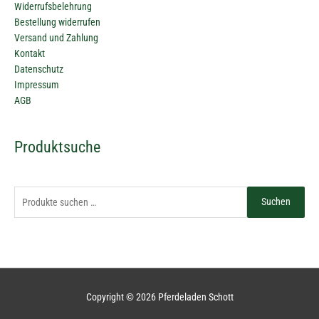
Widerrufsbelehrung
Bestellung widerrufen
Versand und Zahlung
Kontakt
Datenschutz
Impressum
AGB
Suchen
Produktsuche
nach:
Suchen
Copyright © 2026
Pferdeladen Schott