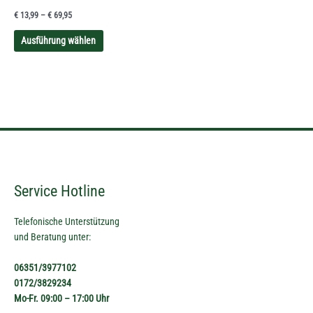
können
€
13,99
–
€
69,95
auf
der
Ausführung wählen
Produktseite
gewählt
werden
Service Hotline
Telefonische Unterstützung
und Beratung unter:
06351/3977102
0172/3829234
Mo-Fr. 09:00 – 17:00 Uhr