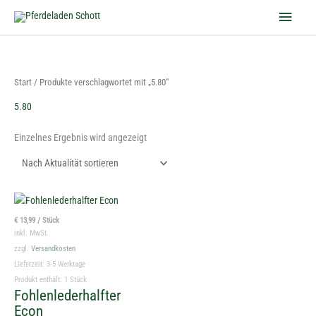
Zum
Haup
Inhalt
springen
Start
/ Produkte verschlagwortet mit „5.80“
5.80
Einzelnes Ergebnis wird angezeigt
Dieses
Produkt
€
13,99
/
Stück
weist
inkl. MwSt.
mehrere
zzgl.
Versandkosten
Varianten
Lieferzeit:
3-5 Werktage
auf.
Produkt enthält: 1
Stück
Fohlenlederhalfter
Die
Econ
Optionen