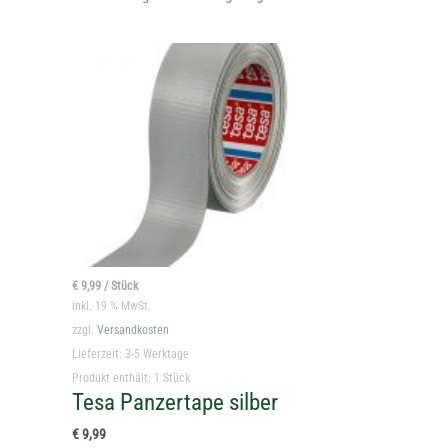
€
9,99
/
Stück
inkl. 19 % MwSt.
zzgl.
Versandkosten
Lieferzeit:
3-5 Werktage
Produkt enthält: 1
Stück
Tesa Panzertape silber
€
9,99