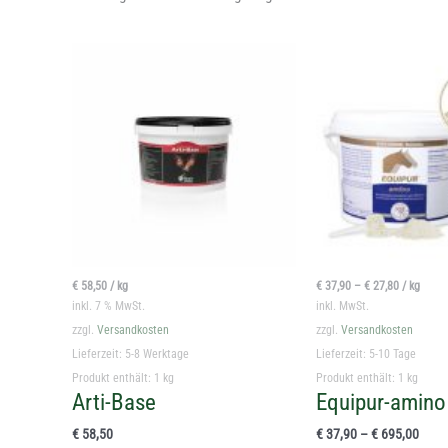
€
58,50
/
kg
€
37,90
–
€
27,80
/
kg
inkl. 7 % MwSt.
inkl. MwSt.
zzgl.
Versandkosten
zzgl.
Versandkosten
Lieferzeit:
5-8 Werktage
Lieferzeit:
5-10 Tage
Produkt enthält: 1
kg
Produkt enthält: 1
kg
Arti-Base
Equipur-amino
€
58,50
€
37,90
–
€
695,00