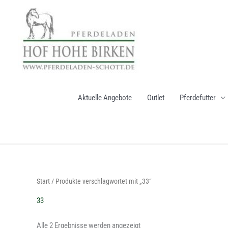
Zum
Inhalt
springen
Aktuelle Angebote
Outlet
Pferdefutter
Nach
Start
/ Produkte verschlagwortet mit „33“
Aktualität
sortiert
33
Alle 2 Ergebnisse werden angezeigt