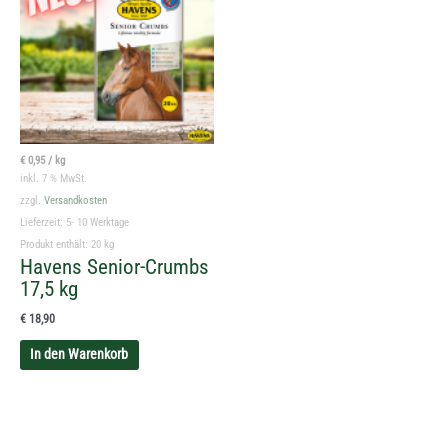
€
0,95
/
kg
inkl. 7 % MwSt.
zzgl.
Versandkosten
Lieferzeit:
5- 10 Werktage
Produkt enthält: 20
kg
Havens Senior-Crumbs
17,5 kg
€
18,90
In den Warenkorb