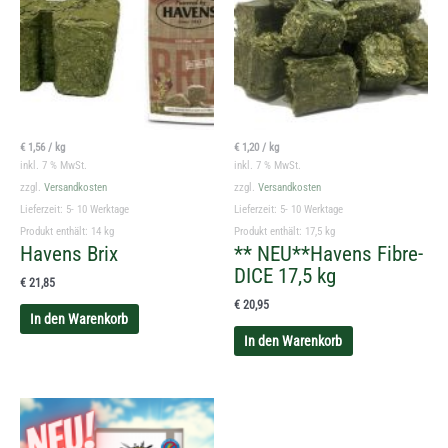
€
1,56
/
kg
€
1,20
/
kg
inkl. 7 % MwSt.
inkl. 7 % MwSt.
zzgl.
Versandkosten
zzgl.
Versandkosten
Lieferzeit:
5- 10 Werktage
Lieferzeit:
5- 10 Werktage
Produkt enthält: 14
kg
Produkt enthält: 17,5
kg
Havens Brix
** NEU**Havens Fibre-
DICE 17,5 kg
€
21,85
€
20,95
In den Warenkorb
In den Warenkorb