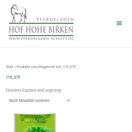
Zum
Haup
Inhalt
springen
Start
/ Produkte verschlagwortet mit „119_375“
119_375
Einzelnes Ergebnis wird angezeigt
Dieses
Produkt
weist