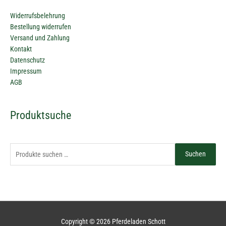
Widerrufsbelehrung
Bestellung widerrufen
Versand und Zahlung
Kontakt
Datenschutz
Impressum
AGB
Suchen
Produktsuche
nach:
Suchen
Copyright © 2026
Pferdeladen Schott