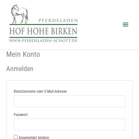
Zum
Haup
Inhalt
springen
Mein Konto
Erforderlich
Erforderlich
Erforderlich
Anmelden
Benutzername oder E-Mail-Adresse
Passwort
Angemeldet bleiben