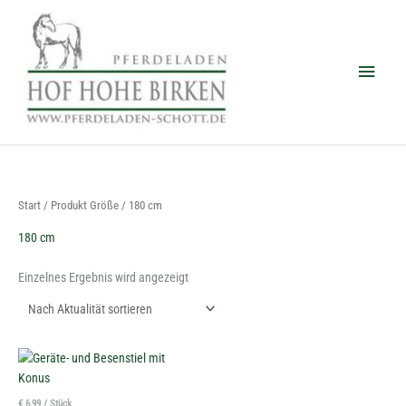
Zum
Haup
Inhalt
springen
Start
/ Produkt Größe / 180 cm
180 cm
Einzelnes Ergebnis wird angezeigt
Dieses
Produkt
weist
€
6,99
/
Stück