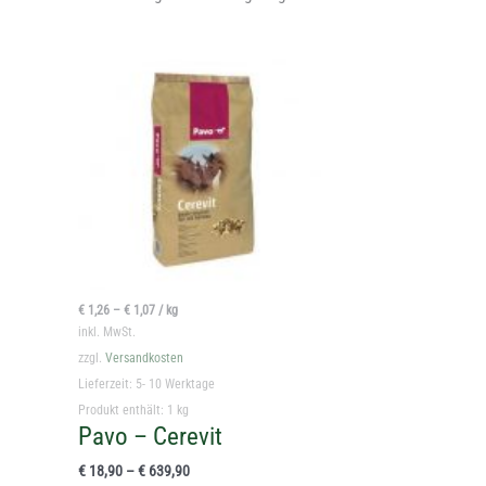
Dieses
Produkt
weist
mehrere
Varianten
auf.
Die
Optionen
können
auf
€
1,26
–
€
1,07
/
kg
der
inkl. MwSt.
Produktseite
zzgl.
Versandkosten
gewählt
Lieferzeit:
5- 10 Werktage
werden
Produkt enthält: 1
kg
Pavo – Cerevit
€
18,90
–
€
639,90