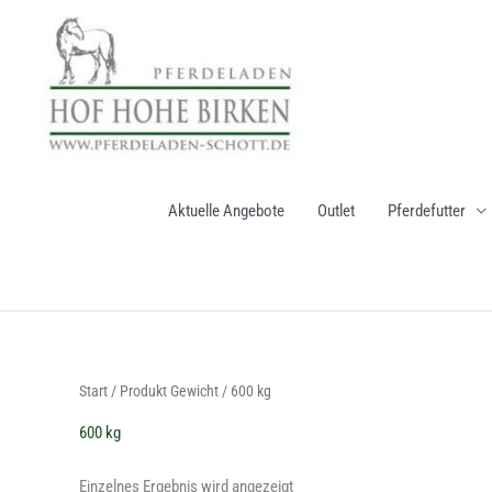
Zum
Inhalt
springen
Aktuelle Angebote
Outlet
Pferdefutter
Start
/ Produkt Gewicht / 600 kg
600 kg
Einzelnes Ergebnis wird angezeigt