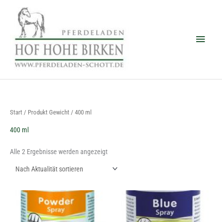
Zum
Haup
Inhalt
springen
Nach
Start
/ Produkt Gewicht / 400 ml
Aktualität
sortiert
400 ml
Alle 2 Ergebnisse werden angezeigt
Dieses
Dieses
Produkt
Produkt
weist
weist