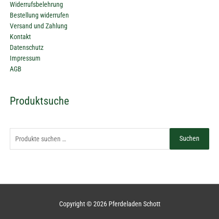
Widerrufsbelehrung
Bestellung widerrufen
Versand und Zahlung
Kontakt
Datenschutz
Impressum
AGB
Suchen
Produktsuche
nach:
Suchen
Copyright © 2026
Pferdeladen Schott