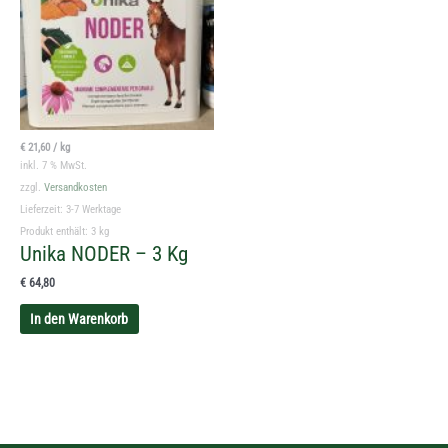
€
21,60
/
kg
inkl. 7 % MwSt.
zzgl.
Versandkosten
Lieferzeit:
3-7 Werktage
Produkt enthält: 3
kg
Unika NODER – 3 Kg
€
64,80
In den Warenkorb