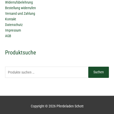
Widerrufsbelehrung
Bestellung widerrufen
Versand und Zahlung
Kontakt
Datenschutz
Impressum
AGB
Suchen
Produktsuche
nach:
Suchen
Copyright © 2026
Pferdeladen Schott